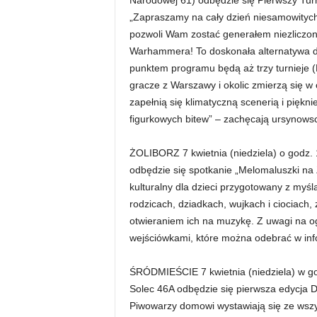
Narodowej 61) odbędzie się Pierwszy Tur
„Zapraszamy na cały dzień niesamowitych
pozwoli Wam zostać generałem niezliczony
Warhammera! To doskonała alternatywa d
punktem programu będą aż trzy turnieje 
gracze z Warszawy i okolic zmierzą się w 
zapełnią się klimatyczną scenerią i pię
figurkowych bitew” – zachęcają ursynowsc
ŻOLIBORZ 7 kwietnia (niedziela) o godz. 
odbędzie się spotkanie „Melomaluszki na 
kulturalny dla dzieci przygotowany z myśl
rodzicach, dziadkach, wujkach i ciociach,
otwieraniem ich na muzykę. Z uwagi na og
wejściówkami, które można odebrać w infor
ŚRÓDMIEŚCIE 7 kwietnia (niedziela) w godz
Solec 46A odbędzie się pierwsza edycja 
Piwowarzy domowi wystawiają się ze wszys