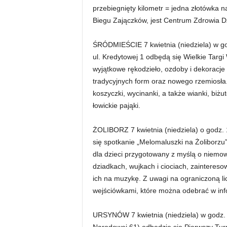
przebiegnięty kilometr = jedna złotówka 
Biegu Zajączków, jest Centrum Zdrowia D
ŚRÓDMIEŚCIE 7 kwietnia (niedziela) w 
ul. Kredytowej 1 odbędą się Wielkie Tar
wyjątkowe rękodzieło, ozdoby i dekoracje
tradycyjnych form oraz nowego rzemiosła
koszyczki, wycinanki, a także wianki, biżu
łowickie pająki.
ŻOLIBORZ 7 kwietnia (niedziela) o godz. 
się spotkanie „Melomaluszki na Żoliborzu”
dla dzieci przygotowany z myślą o niemow
dziadkach, wujkach i ciociach, zainteres
ich na muzykę. Z uwagi na ograniczoną li
wejściówkami, które można odebrać w info
URSYNÓW 7 kwietnia (niedziela) w godz. 