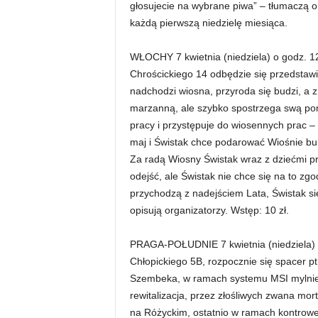
głosujecie na wybrane piwa” – tłumaczą o
każdą pierwszą niedzielę miesiąca.
WŁOCHY 7 kwietnia (niedziela) o godz. 12
Chrościckiego 14 odbędzie się przedstawi
nadchodzi wiosna, przyroda się budzi, a z 
marzanną, ale szybko spostrzega swą po
pracy i przystępuje do wiosennych prac – s
maj i Świstak chce podarować Wiośnie buk
Za radą Wiosny Świstak wraz z dziećmi 
odejść, ale Świstak nie chce się na to zg
przychodzą z nadejściem Lata, Świstak się
opisują organizatorzy. Wstęp: 10 zł.
PRAGA-POŁUDNIE 7 kwietnia (niedziela) o
Chłopickiego 5B, rozpocznie się spacer pt
Szembeka, w ramach systemu MSI mylnie
rewitalizacja, przez złośliwych zwana mort
na Różyckim, ostatnio w ramach kontrow