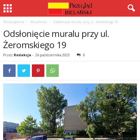
Strona główna
Aktualności
Odsłonięcie muralu przy ul. Żeromskiego 19
Odsłonięcie muralu przy ul.
Żeromskiego 19
Przez
Redakcja
-
26 października 2023
0