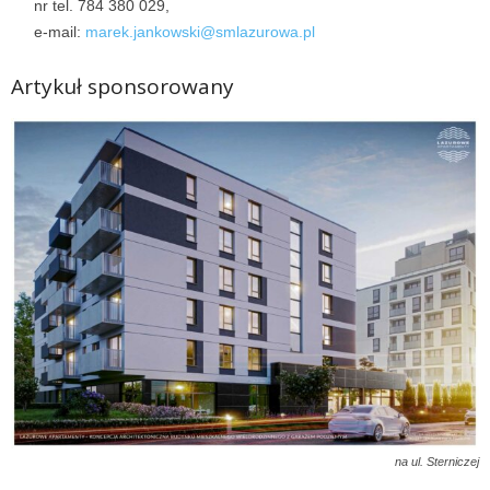
nr tel. 784 380 029,
e-mail:
marek.jankowski@smlazurowa.pl
Artykuł sponsorowany
na ul. Sterniczej