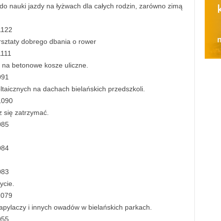
o nauki jazdy na łyżwach dla całych rodzin, zarówno zimą
1122
rsztaty dobrego dbania o rower
1111
 na betonowe kosze uliczne.
091
taicznych na dachach bielańskich przedszkoli.
1090
z się zatrzymać.
085
084
083
ycie.
1079
zapylaczy i innych owadów w bielańskich parkach.
055