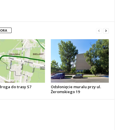
TORA
roga do trasy S7
Odsłonięcie muralu przy ul.
Żeromskiego 19