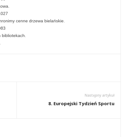
kowa.
1027
hronimy cenne drzewa bielańskie.
983
 bibliotekach.
1
Następny artykuł
8. Europejski Tydzień Sportu