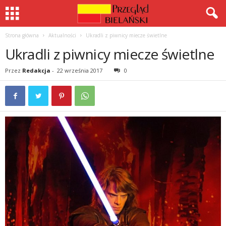
Strona główna
Aktualności
Ukradli z piwnicy miecze świetlne
Ukradli z piwnicy miecze świetlne
Przez
Redakcja
-
22 września 2017
0