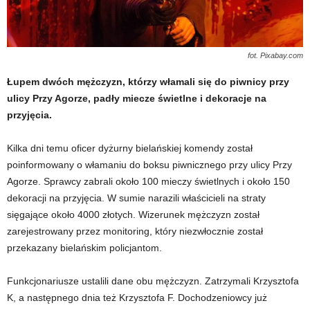
fot. Pixabay.com
Łupem dwóch mężczyzn, którzy włamali się do piwnicy przy
ulicy Przy Agorze, padły miecze świetlne i dekoracje na
przyjęcia.
Kilka dni temu oficer dyżurny bielańskiej komendy został
poinformowany o włamaniu do boksu piwnicznego przy ulicy Przy
Agorze. Sprawcy zabrali około 100 mieczy świetlnych i około 150
dekoracji na przyjęcia. W sumie narazili właścicieli na straty
sięgające około 4000 złotych. Wizerunek mężczyzn został
zarejestrowany przez monitoring, który niezwłocznie został
przekazany bielańskim policjantom.
Funkcjonariusze ustalili dane obu mężczyzn. Zatrzymali Krzysztofa
K, a następnego dnia też Krzysztofa F. Dochodzeniowcy już