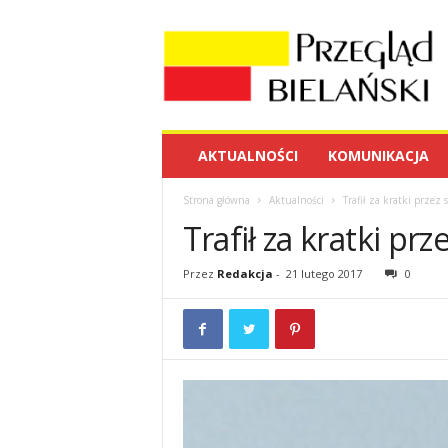
P
r
z
e
g
l
ą
AKTUALNOŚCI
KOMUNIKACJA
d
B
Strona główna
Aktualności
Trafił za kratki przez
i
Trafił za kratki pr
e
l
a
Przez
Redakcja
-
21 lutego 2017
0
ń
s
k
i