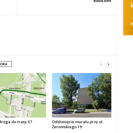
kibicom
TORA
roga do trasy S7
Odsłonięcie muralu przy ul.
Żeromskiego 19