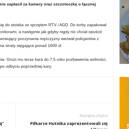
nie zapłacił za kamery oraz szczoteczkę o łącznej
się do stoiska ze sprzętem RTV i AGD. Do torby zapakował
nitorami, a następnie jak gdyby nigdy nic chciał opuścić
bserwujący poczynania mężczyzny wezwał policjantów z
na straty sięgające ponad 1600 zł.
enia. Grozi mu teraz kara do 7,5 roku pozbawienia wolności,
 po odbyciu poprzedniej kary.
Następny artykuł
ą”
Piłkarze Hutnika zaprezentowali się