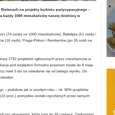
Bielanach na projekty budżetu partycypacyjnego –
 na każdy 1000 mieszkańców naszej dzielnicy w
orz (74 osoby na 1000 mieszkańców), Białołęka (51 osób) i
cie (16 osób), Praga-Północ i Rembertów (po 26 osób na
fikacji 2782 projektów zgłoszonych przez mieszkańców w
ikacja pod względem formalno-prawnym trwała do 8 maja.
zy mieli 3 dni na odwołanie się od takiego wyniku. Do
 odwołań.
go – podobnie jak w zeszłym roku – ok. 80% projektów
 (15 proc.) pomysłów zostało wycofanych przez samych
dczas głosowania, które trwa do 30 czerwca. Zagłosować