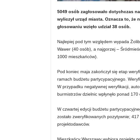
5049 osób zagłosowało dotychczas na 
wyliczył urząd miasta. Oznacza to, że
głosowaniu wzięło udział 38 osób.
Najlepiej pod tym względem wypada Żolib
Wawer (40 osób), a najgorzej – Śródmieś
1000 mieszkańców).
Pod koniec maja zakończył się etap wery
ramach budżetu partycypacyjnego. Weryf
W przypadku negatywnej weryfikacji, autor
burmistrzów dzielnic wpłynęło ponad 170
W czwartej edycji budżetu partycypacyjne
zostało zweryfikowanych pozytywnie; 417
projektodawców.
Mieszkańcy Warszawy wybiorą projekty po