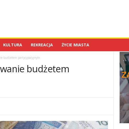
KULTURA
REKREACJA
ŻYCIE MIASTA
nie budżetem partycypacyjnym
sowanie budżetem