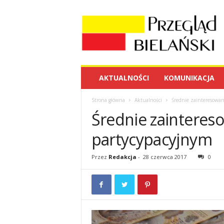
P
r
z
e
g
l
ą
AKTUALNOŚCI
KOMUNIKACJA
d
B
Strona główna
Aktualności
Średnie zainteresowa
i
Średnie zaintere
e
l
partycypacyjnym
a
ń
s
Przez
Redakcja
-
28 czerwca 2017
0
k
i