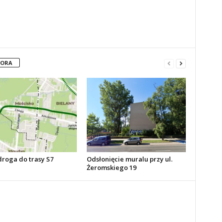
TORA
roga do trasy S7
Odsłonięcie muralu przy ul.
Żeromskiego 19