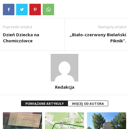
Poprzedni artykuł
Następny artykuł
Dzień Dziecka na
„Biało-czerwony Bielański
Chomiczówce
Piknik”.
Redakcja
POWIĄZANE ARTYKUŁY
WIĘCEJ OD AUTORA