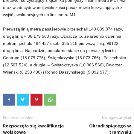
biletowe, korzystający z łącznika pomiędzy liniami metra M1 i M2
oraz w zdecydowanej większości pasażerowie korzystających z
wyjść ewakuacyjnych na linii metra M1.
Pierwszą linią metra pasażerowie przejechali 140 639 874 razy,
drugą linią – 36 179 580 razy. Oznacza to, że średnio dziennie
metrem jechało 484 437 osób, 385 315 pierwszą linią, 99122 –
drugą linią. Najbardziej popularne stacje na pierwszej linii to:
Centrum (18 079 776), Świętokrzyska (13 073 766) i Politechnika
(12 567 524), a drugiej – Świętokrzyska (10 966 566), Dworzec
Wileński (8 253 490) i Rondo Daszyńskiego (5 092 577).
Poprzedni artykuł
Następny artykuł
Rozpoczęła się kwalifikacja
Okradł śpiącego w
wojskowa
tramwaju