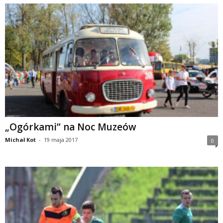
„Ogórkami” na Noc Muzeów
Michał Kot
-
19 maja 2017
0