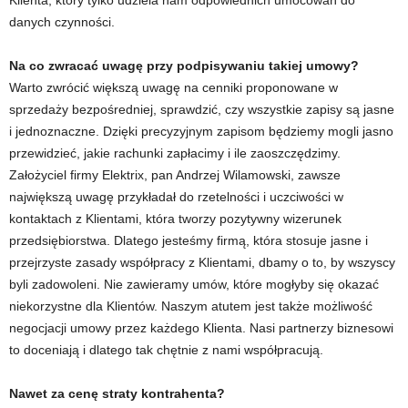
Klienta, który tylko udziela nam odpowiednich umocowań do
danych czynności.
Na co zwracać uwagę przy podpisywaniu takiej umowy?
Warto zwrócić większą uwagę na cenniki proponowane w
sprzedaży bezpośredniej, sprawdzić, czy wszystkie zapisy są jasne
i jednoznaczne. Dzięki precyzyjnym zapisom będziemy mogli jasno
przewidzieć, jakie rachunki zapłacimy i ile zaoszczędzimy.
Założyciel firmy Elektrix, pan Andrzej Wilamowski, zawsze
największą uwagę przykładał do rzetelności i uczciwości w
kontaktach z Klientami, która tworzy pozytywny wizerunek
przedsiębiorstwa. Dlatego jesteśmy firmą, która stosuje jasne i
przejrzyste zasady współpracy z Klientami, dbamy o to, by wszyscy
byli zadowoleni. Nie zawieramy umów, które mogłyby się okazać
niekorzystne dla Klientów. Naszym atutem jest także możliwość
negocjacji umowy przez każdego Klienta. Nasi partnerzy biznesowi
to doceniają i dlatego tak chętnie z nami współpracują.
Nawet za cenę straty kontrahenta?