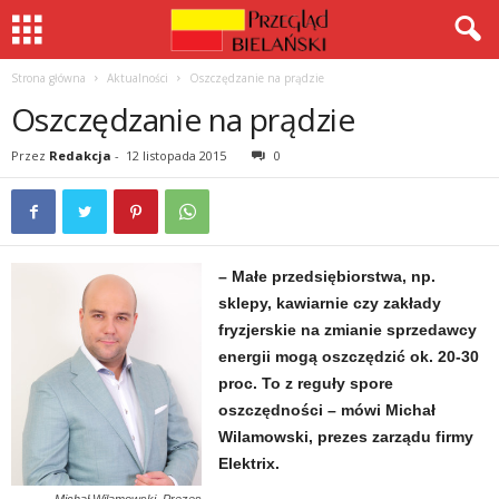
Strona główna
Aktualności
Oszczędzanie na prądzie
Oszczędzanie na prądzie
Przez
Redakcja
-
12 listopada 2015
0
– Małe przedsiębiorstwa, np.
sklepy, kawiarnie czy zakłady
fryzjerskie na zmianie sprzedawcy
energii mogą oszczędzić ok. 20-30
proc. To z reguły spore
oszczędności – mówi Michał
Wilamowski, prezes zarządu firmy
Elektrix.
Michał Wilamowski, Prezes