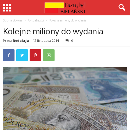
Strona główna
Aktualności
Kolejne miliony do wydania
Kolejne miliony do wydania
Przez
Redakcja
-
12 listopada 2014
0