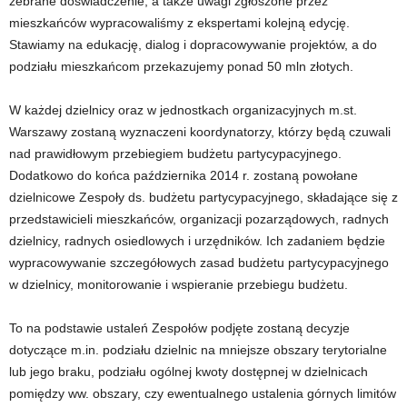
zebrane doświadczenie, a także uwagi zgłoszone przez
mieszkańców wypracowaliśmy z ekspertami kolejną edycję.
Stawiamy na edukację, dialog i dopracowywanie projektów, a do
podziału mieszkańcom przekazujemy ponad 50 mln złotych.
W każdej dzielnicy oraz w jednostkach organizacyjnych m.st.
Warszawy zostaną wyznaczeni koordynatorzy, którzy będą czuwali
nad prawidłowym przebiegiem budżetu partycypacyjnego.
Dodatkowo do końca października 2014 r. zostaną powołane
dzielnicowe Zespoły ds. budżetu partycypacyjnego, składające się z
przedstawicieli mieszkańców, organizacji pozarządowych, radnych
dzielnicy, radnych osiedlowych i urzędników. Ich zadaniem będzie
wypracowywanie szczegółowych zasad budżetu partycypacyjnego
w dzielnicy, monitorowanie i wspieranie przebiegu budżetu.
To na podstawie ustaleń Zespołów podjęte zostaną decyzje
dotyczące m.in. podziału dzielnic na mniejsze obszary terytorialne
lub jego braku, podziału ogólnej kwoty dostępnej w dzielnicach
pomiędzy ww. obszary, czy ewentualnego ustalenia górnych limitów