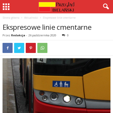
Strona główna
Aktualności
Ekspresowe linie cmentarne
Ekspresowe linie cmentarne
Przez
Redakcja
-
26 października 2020
0