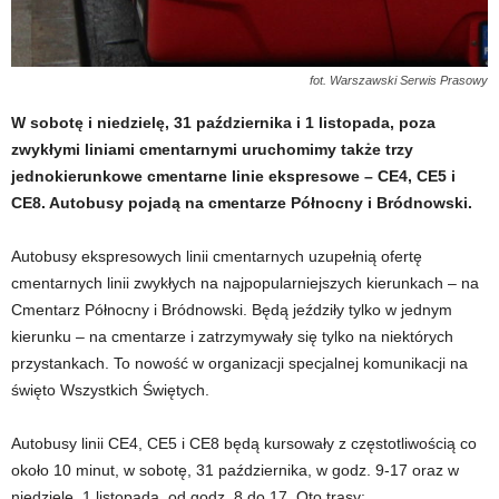
fot. Warszawski Serwis Prasowy
W sobotę i niedzielę, 31 października i 1 listopada, poza
zwykłymi liniami cmentarnymi uruchomimy także trzy
jednokierunkowe cmentarne linie ekspresowe – CE4, CE5 i
CE8. Autobusy pojadą na cmentarze Północny i Bródnowski.
Autobusy ekspresowych linii cmentarnych uzupełnią ofertę
cmentarnych linii zwykłych na najpopularniejszych kierunkach – na
Cmentarz Północny i Bródnowski. Będą jeździły tylko w jednym
kierunku – na cmentarze i zatrzymywały się tylko na niektórych
przystankach. To nowość w organizacji specjalnej komunikacji na
święto Wszystkich Świętych.
Autobusy linii CE4, CE5 i CE8 będą kursowały z częstotliwością co
około 10 minut, w sobotę, 31 października, w godz. 9-17 oraz w
niedzielę, 1 listopada, od godz. 8 do 17. Oto trasy: