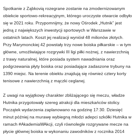
Spotkanie z Ząbkovią rozegrane zostanie na zmodernizowanym
obiekcie sportowo-rekreacyjnym, którego uroczyste otwarcie odbyło
się w 2021 roku. Przypomnijmy, że nowy Ośrodek „Hutnik” jest
jedną z największych inwestycji sportowych w Warszawie w
ostatnich latach. Koszt jej realizacji wyniósł 48 milionów złotych.
Przy Marymonckiej 42 powstały trzy nowe boiska piłkarskie – w tym
główne, umożliwiające rozgrywki III ligi piłki nożnej, z nawierzchnią
z trawy naturalnej, które posiada system nawadniania oraz
podgrzewania płyty boiska oraz posiadające zadaszone trybuny na
1390 miejsc. Na terenie obiektu znajdują się również cztery korty
tenisowe z nawierzchnią z mączki ceglanej.
Z uwagi na wyjątkowy charakter zbliżającego się meczu, władze
Hutnika przygotowały szereg atrakcji dla mieszkańców stolicy.
Początek wydarzenia zaplanowano na godzinę 17:30. Dziesięć
minut później na murawę wybiegną młodzi adepci szkółki Hutnika w
ramach #AkademiaWAkcji, czyli równolegle rozgrywane mecze na
płycie głównej boiska w wykonaniu zawodników z rocznika 2014