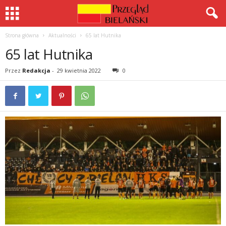
Strona główna
Aktualności
65 lat Hutnika
65 lat Hutnika
Przez
Redakcja
-
29 kwietnia 2022
0