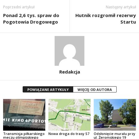
Poprzedni artykuł
Następny artykuł
Ponad 2,6 tys. spraw do
Hutnik rozgromił rezerwy
Pogotowia Drogowego
Startu
Redakcja
POWIĄZANE ARTYKUŁY
WIĘCEJ OD AUTORA
Transmisja piłkarskiego
Nowa droga do trasy S7
Odsłonięcie muralu przy
meczu olimpijskiego
ul. Żeromskiego 19