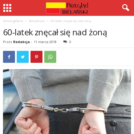
Strona główna
Aktualności
60-latek znęcał się nad żoną
60-latek znęcał się nad żoną
Przez
Redakcja
-
11 marca 2018
0