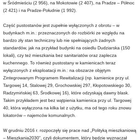
w Śródmieściu (2 956), na Mokotowie (2 407), na Pradze – Północ
(2 421) i na Pradze-Południe (1 992).
Część pustostanów jest zupełnie wyłączonych z obrotu – w
budynkach m.in.: przeznaczonych do rozbiórki ze względu na
bardzo zły stan techniczny lub nie spełniających żadnych
standardów, jak na przykład budynki na osiedlu Dudziarska (150
lokali), czy też mieszkania bez sanitariatów oraz zaplecza
kuchennego. To również pustostany w kamienicach teraz
wyłączonych z eksploatacji m.in.: na obszarze objętym
Zintegrowanym Programem Rewitalizacji (np. kamienice przy ul.
Targowej 14, Stalowej 29, Grochowskiej 297, Kłopotowskiego 30,
Radzymińskiej 63, Środkowej 16), które odzyskają dawny blask.
Takim przykładem jest bez wątpienia kamienica przy ul. Targowej
40, która wyłączona na kilka lat z użytku, ma od tego roku znowu
lokatorów – najemców komunalnych.
W grudniu 2016 r. rozpoczęły się prace nad „Polityką mieszkaniową
– Mieszkania2030”, czyli dokumentem, który będzie wyznaczał