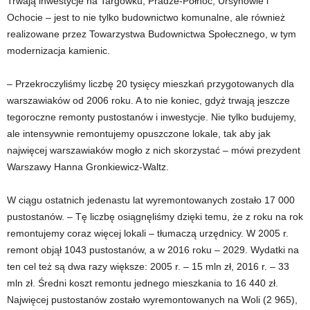
Trwają inwestycje na Targówku, Pradze-Północ, Ursynowie i
Ochocie – jest to nie tylko budownictwo komunalne, ale również
realizowane przez Towarzystwa Budownictwa Społecznego, w tym
modernizacja kamienic.
– Przekroczyliśmy liczbę 20 tysięcy mieszkań przygotowanych dla
warszawiaków od 2006 roku. A to nie koniec, gdyż trwają jeszcze
tegoroczne remonty pustostanów i inwestycje. Nie tylko budujemy,
ale intensywnie remontujemy opuszczone lokale, tak aby jak
najwięcej warszawiaków mogło z nich skorzystać – mówi prezydent
Warszawy Hanna Gronkiewicz-Waltz.
W ciągu ostatnich jedenastu lat wyremontowanych zostało 17 000
pustostanów. – Tę liczbę osiągnęliśmy dzięki temu, że z roku na rok
remontujemy coraz więcej lokali – tłumaczą urzędnicy. W 2005 r.
remont objął 1043 pustostanów, a w 2016 roku – 2029. Wydatki na
ten cel też są dwa razy większe: 2005 r. – 15 mln zł, 2016 r. – 33
mln zł. Średni koszt remontu jednego mieszkania to 16 440 zł.
Najwięcej pustostanów zostało wyremontowanych na Woli (2 965),