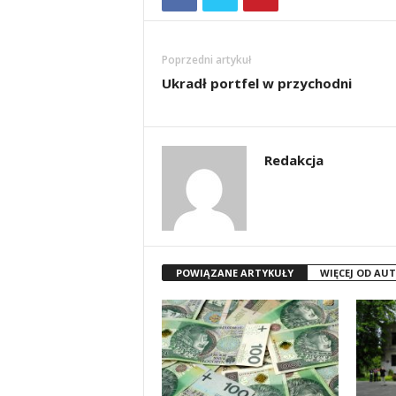
Poprzedni artykuł
Ukradł portfel w przychodni
Redakcja
POWIĄZANE ARTYKUŁY
WIĘCEJ OD AU