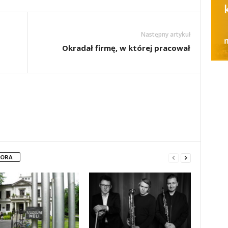
Następny artykuł
Okradał firmę, w której pracował
TORA