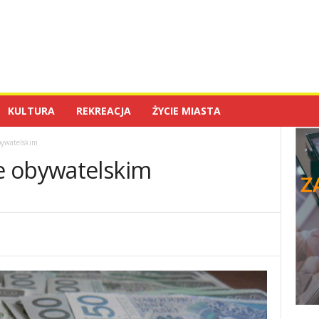
KULTURA
REKREACJA
ŻYCIE MIASTA
bywatelskim
e obywatelskim