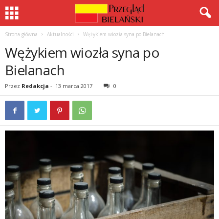
Strona główna
Aktualności
Wężykiem wiozła syna po Bielanach
Wężykiem wiozła syna po
Bielanach
Przez
Redakcja
-
13 marca 2017
0