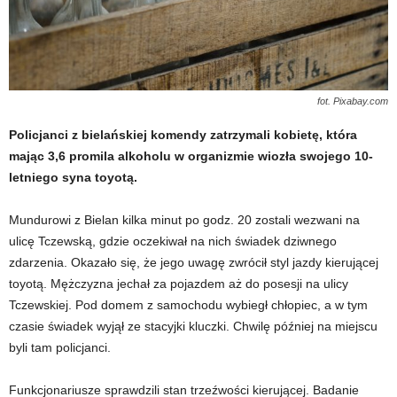
fot. Pixabay.com
Policjanci z bielańskiej komendy zatrzymali kobietę, która
mając 3,6 promila alkoholu w organizmie wiozła swojego 10-
letniego syna toyotą.
Mundurowi z Bielan kilka minut po godz. 20 zostali wezwani na
ulicę Tczewską, gdzie oczekiwał na nich świadek dziwnego
zdarzenia. Okazało się, że jego uwagę zwrócił styl jazdy kierującej
toyotą. Mężczyzna jechał za pojazdem aż do posesji na ulicy
Tczewskiej. Pod domem z samochodu wybiegł chłopiec, a w tym
czasie świadek wyjął ze stacyjki kluczki. Chwilę później na miejscu
byli tam policjanci.
Funkcjonariusze sprawdzili stan trzeźwości kierującej. Badanie