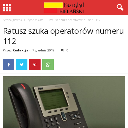
Strona główna
Życie miasta
Ratusz szuka operatorów numeru 112
Ratusz szuka operatorów numeru
112
Przez
Redakcja
-
7 grudnia 2018
0