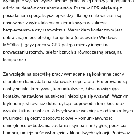
wymagane wyższe wykształcenie, praca w tej branży jest popularna
wśród studentów oraz absolwentów. Praca w CPR wiąże się z
posiadaniem specjalistycznej wiedzy, dlatego mile widziani są
absolwenci z wykształceniem kierunkowym w zakresie
bezpieczeństwa czy ratownictwa. Warunkiem koniecznym jest
dobra znajomość obsługi komputera (środowisko Windows,
MSOffice), gdyż praca w CPR polega między innymi na
prowadzaniu rozmów telefonicznych z równoczesną pracą na
komputerze.
Ze względu na specyfikę pracy wymagane są konkretne cechy
charakteru kandydata na stanowisko operatora. Preferowane są
osoby śmiałe, kreatywne, komunikatywne, łatwo nawiązujące
kontakty, nastawione na sukces i niebojące się wyzwań. Ważnym
kryterium jest również dobra dykcja, odpowiedni ton głosu oraz
wysoka kultura osobista. Zdecydowanie ważniejsze od konkretnych
kwalifikacji są cechy osobowościowe – komunikatywność,
umiejętność wzbudzania zaufania i sympatii, miły głos, poczucie
humoru, umiejętność wybrnięcia z kłopotliwych sytuacji. Ponieważ