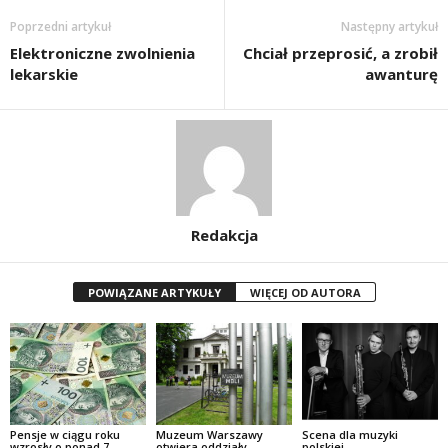
Poprzedni artykuł
Następny artykuł
Elektroniczne zwolnienia
Chciał przeprosić, a zrobił
lekarskie
awanturę
Redakcja
POWIĄZANE ARTYKUŁY
WIĘCEJ OD AUTORA
Pensje w ciągu roku
Muzeum Warszawy
Scena dla muzyki
wzrosły o ponad 7
otwiera oddziały
polskiej