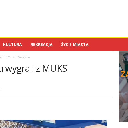
KULTURA
REKREACJA
ŻYCIE MIASTA
rali z MUKS Piaseczno
a wygrali z MUKS
0