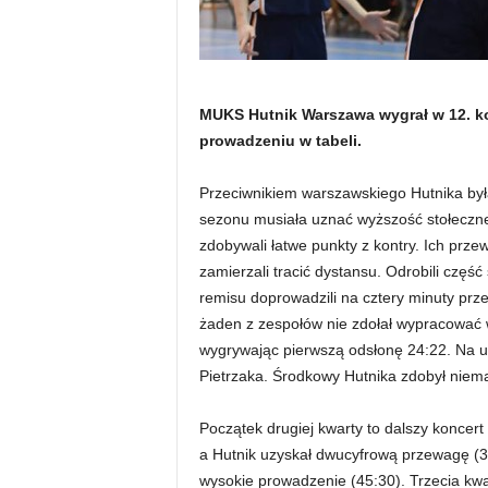
MUKS Hutnik Warszawa wygrał w 12. kole
prowadzeniu w tabeli.
Przeciwnikiem warszawskiego Hutnika był
sezonu musiała uznać wyższość stołecznej
zdobywali łatwe punkty z kontry. Ich prz
zamierzali tracić dystansu. Odrobili część 
remisu doprowadzili na cztery minuty prze
żaden z zespołów nie zdołał wypracować wi
wygrywając pierwszą odsłonę 24:22. Na u
Pietrzaka. Środkowy Hutnika zdobył niem
Początek drugiej kwarty to dalszy koncert
a Hutnik uzyskał dwucyfrową przewagę (35
wysokie prowadzenie (45:30). Trzecia kwa