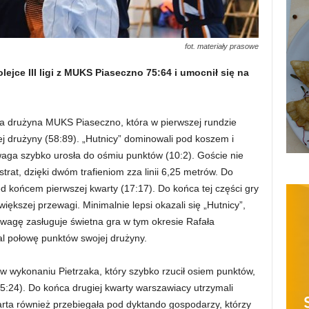
fot. materiały prasowe
jce III ligi z MUKS Piaseczno 75:64 i umocnił się na
a drużyna MUKS Piaseczno, która w pierwszej rundzie
 drużyny (58:89). „Hutnicy” dominowali pod koszem i
ewaga szybko urosła do ośmiu punktów (10:2). Goście nie
strat, dzięki dwóm trafieniom zza linii 6,25 metrów. Do
d końcem pierwszej kwarty (17:17). Do końca tej części gry
ększej przewagi. Minimalnie lepsi okazali się „Hutnicy”,
wagę zasługuje świetna gra w tym okresie Rafała
al połowę punktów swojej drużyny.
 w wykonaniu Pietrzaka, który szybko rzucił osiem punktów,
:24). Do końca drugiej kwarty warszawiacy utrzymali
rta również przebiegała pod dyktando gospodarzy, którzy