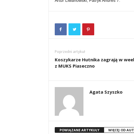
Artur Liwanowski, Patryk Andres 7.
Poprzedni artykuł
Koszykarze Hutnika zagrają w we
z MUKS Piaseczno
Agata Szyszko
POWIĄZANE ARTYKUŁY
WIĘCEJ OD AU