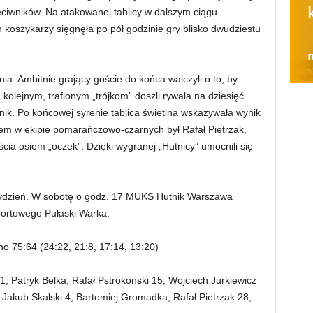
zeciwników. Na atakowanej tablicy w dalszym ciągu
 koszykarzy sięgnęła po pół godzinie gry blisko dwudziestu
ia. Ambitnie grający goście do końca walczyli o to, by
kolejnym, trafionym „trójkom” doszli rywala na dziesięć
tnik. Po końcowej syrenie tablica świetlna wskazywała wynik
cem w ekipie pomarańczowo-czarnych był Rafał Pietrzak,
cia osiem „oczek”. Dzięki wygranej „Hutnicy” umocnili się
tydzień. W sobotę o godz. 17 MUKS Hutnik Warszawa
portowego Pułaski Warka.
75:64 (24:22, 21:8, 17:14, 13:20)
 Patryk Belka, Rafał Pstrokonski 15, Wojciech Jurkiewicz
 Jakub Skalski 4, Bartomiej Gromadka, Rafał Pietrzak 28,