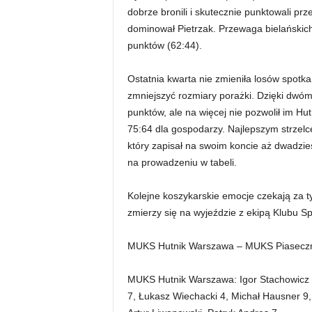
dobrze bronili i skutecznie punktowali pr
dominował Pietrzak. Przewaga bielańskich
punktów (62:44).
Ostatnia kwarta nie zmieniła losów spotkan
zmniejszyć rozmiary porażki. Dzięki dwóm 
punktów, ale na więcej nie pozwolił im Hu
75:64 dla gospodarzy. Najlepszym strzel
który zapisał na swoim koncie aż dwadzieś
na prowadzeniu w tabeli.
Kolejne koszykarskie emocje czekają za 
zmierzy się na wyjeździe z ekipą Klubu S
MUKS Hutnik Warszawa – MUKS Piaseczno 
MUKS Hutnik Warszawa: Igor Stachowicz 1,
7, Łukasz Wiechacki 4, Michał Hausner 9,