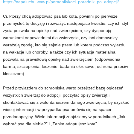
https://napaluchu.waw.pl/poradnik/koci_poradnik_po_adopcji/
.
Ci, którzy chcą adoptować psa lub kota, powinni po pierwsze
przemyśleć tę decyzję i rozważyć następujące kwestie: czy ich styl
życia pozwala na opiekę nad zwierzęciem, czy dysponują
warunkami odpowiednimi dla zwierzęcia, czy inni domownicy
wyrażają zgodę, kto się zajmie psem lub kotem podczas wyjazdu
na wakacje lub choroby, a także czy ich sytuacja materialna
pozwala na prawidłową opiekę nad zwierzęciem (odpowiednia
karma, szczepienia, leczenie, badania okresowe, ochrona przeciw
kleszczom).
Przed przyjazdem do schroniska warto przejrzeć bazę ogłoszeń
wszystkich zwierząt do adopcji, poczytać opisy zwierząt i
skontaktować się z wolontariuszem danego zwierzęcia, by uzyskać
więcej informacji i w przypadku psa umówić się na spacer
przedadopcyjny. Wiele informacji znajdziemy w poradnikach „Jak
wybrać psa dla siebie?” i „Zanim adoptujesz kota”.