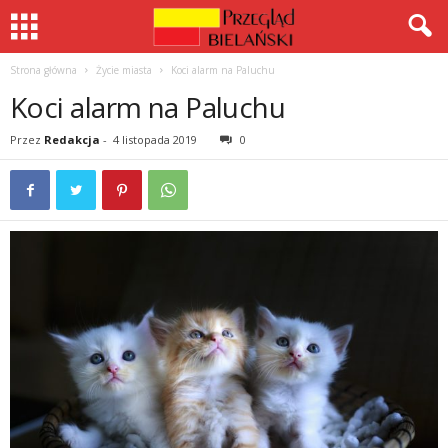
Strona główna
Życie miasta
Koci alarm na Paluchu
Koci alarm na Paluchu
Przez
Redakcja
-
4 listopada 2019
0