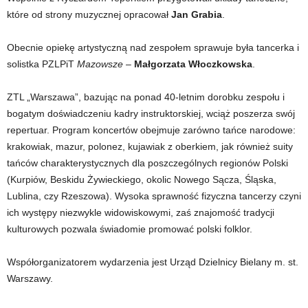
które od strony muzycznej opracował
Jan Grabia
.
Obecnie opiekę artystyczną nad zespołem sprawuje była tancerka i
solistka PZLPiT
Mazowsze
–
Małgorzata Włoczkowska
.
ZTL „Warszawa”, bazując na ponad 40-letnim dorobku zespołu i
bogatym doświadczeniu kadry instruktorskiej, wciąż poszerza swój
repertuar. Program koncertów obejmuje zarówno tańce narodowe:
krakowiak, mazur, polonez, kujawiak z oberkiem, jak również suity
tańców charakterystycznych dla poszczególnych regionów Polski
(Kurpiów, Beskidu Żywieckiego, okolic Nowego Sącza, Śląska,
Lublina, czy Rzeszowa). Wysoka sprawność fizyczna tancerzy czyni
ich występy niezwykle widowiskowymi, zaś znajomość tradycji
kulturowych pozwala świadomie promować polski folklor.
Współorganizatorem wydarzenia jest Urząd Dzielnicy Bielany m. st.
Warszawy.