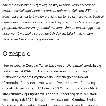
barwną artystyczną wizytówkę naszej uczelni. Jego szeregi od
zawsze zasilali nasi studenci oraz absolwenci. Sukcesy ZTL-u w
kraju i za granicą to świetny przykład na to, że kultywowanie tradycji
nauczania tańców i przyśpiewek ludowych w ramach regularnego
programu dydaktycznego nadal ma sens. Jest to wzruszające dla
absolwentów uczelni sprzed dwóch dekad, takich, jak ja sam.
Pewne wartości pozostają niezmienne.
O zespole:
Idea powołania Zespołu Tańca Ludowego „Warszawa” zrodziła się
pod koniec lat 60-tych. Już wtedy obszerny program zajęć
ruchowych Akademii Wychowania Fizycznego obejmował
różnorodne formy taneczne, w tym również ludowe. Formalną
działalność rozpoczęto 17 kwietnia 1970 roku, z inicjatywy
Marii
Młodzikowskiej
i
Ryszarda Teperka
. Znaczącą datą w historii
zespołu był rok 1974, kiedy kierownictwo objął
Czesław Sroka
.
Wspólnie z Ryszardem Teperkiem przygotowali układy taneczne,