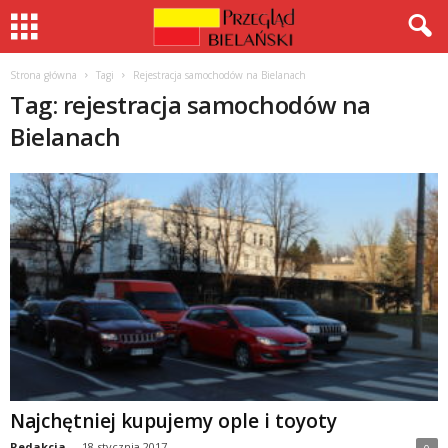
Strona główna
Tagi
Rejestracja samochodów na Bielanach
Tag: rejestracja samochodów na
Bielanach
Najchętniej kupujemy ople i toyoty
Redakcja
-
18 stycznia 2017