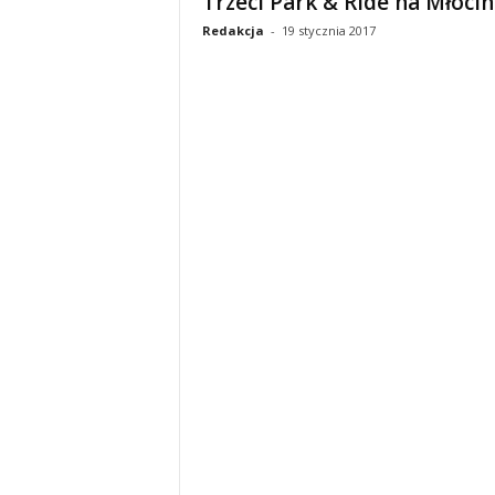
Trzeci Park & Ride na Młoci
Redakcja
-
19 stycznia 2017