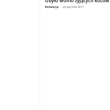
Ubyło wolno żyjących kotów
Redakcja
-
26 stycznia 2017