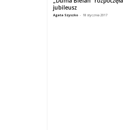
„Duma Bielan” rozpoczęła
jubileusz
Agata Szyszko
-
18 stycznia 2017