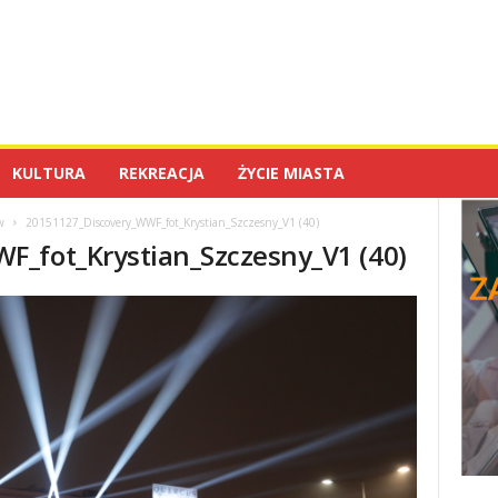
KULTURA
REKREACJA
ŻYCIE MIASTA
w
20151127_Discovery_WWF_fot_Krystian_Szczesny_V1 (40)
F_fot_Krystian_Szczesny_V1 (40)