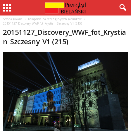
Strona główna
Kampania na rzecz ginących gatunków
20151127_Discovery_WWF_fot_Krystian_Szczesny_V1 (215)
20151127_Discovery_WWF_fot_Krystia
n_Szczesny_V1 (215)